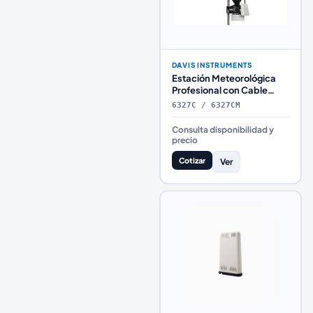
DAVIS INSTRUMENTS
Estación Meteorológica
Profesional con Cable
Davis Instruments Vantage
6327C / 6327CM
Pro2™ Plus
Consulta disponibilidad y
precio
Cotizar
Ver