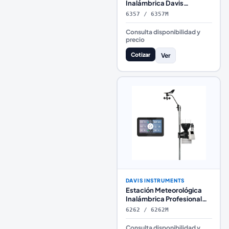
Inalámbrica Davis
Instruments Vantage Vue
6357 / 6357M
Consulta disponibilidad y
precio
Cotizar
Ver
DAVIS INSTRUMENTS
Estación Meteorológica
Inalámbrica Profesional
Davis Instruments Vantage
6262 / 6262M
Pro2 Plus con Consola
WeatherLink
Consulta disponibilidad y