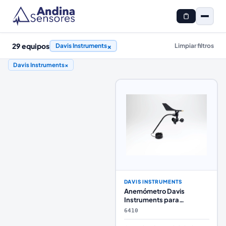
29
equipos
×
Davis Instruments
Limpiar filtros
Davis Instruments
×
DAVIS INSTRUMENTS
Anemómetro Davis
Instruments para
Estaciones Vantage Pro2 y
6410
EnviroMonitor