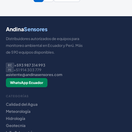
Andina
Sensores
Distribuidores autorizados de equipos para
monitoreo ambiental en Ecuador y Perú. Más
de 590 equipos disponibles.
+593 987 314 993
EC
+51 914 303 779
PE
asistente@andinasensores.com
WhatsApp Ecuador
CATEGORÍAS
Calidad del Agua
Meteorología
Hidrología
Geotecnia