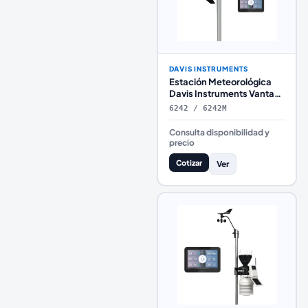
DAVIS INSTRUMENTS
Estación Meteorológica
Davis Instruments Vantage
Vue con Consola
6242 / 6242M
WeatherLink
Consulta disponibilidad y
precio
Cotizar
Ver