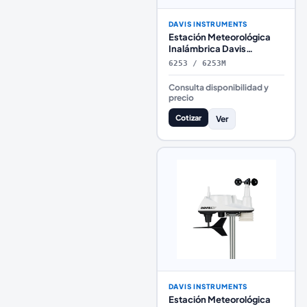
DAVIS INSTRUMENTS
Estación Meteorológica
Inalámbrica Davis
Instruments Vantage Pro2
6253 / 6253M
con Escudo Aspirado 24
Horas y Consola
Consulta disponibilidad y
WeatherLink
precio
Cotizar
Ver
DAVIS INSTRUMENTS
Estación Meteorológica