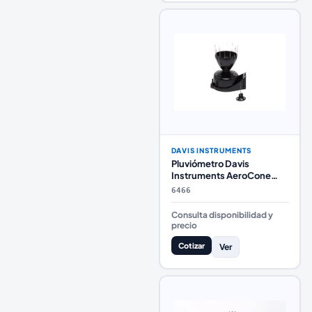
DAVIS INSTRUMENTS
Pluviómetro Davis
Instruments AeroCone
6466 con Base para
6466
Montaje Vantage Pro2
Consulta disponibilidad y
precio
Cotizar
Ver