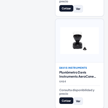
precio
Cotizar
Ver
DAVIS INSTRUMENTS
Pluviómetro Davis
Instruments AeroCone
6464 con Base Plana
6464
Consulta disponibilidad y
precio
Cotizar
Ver