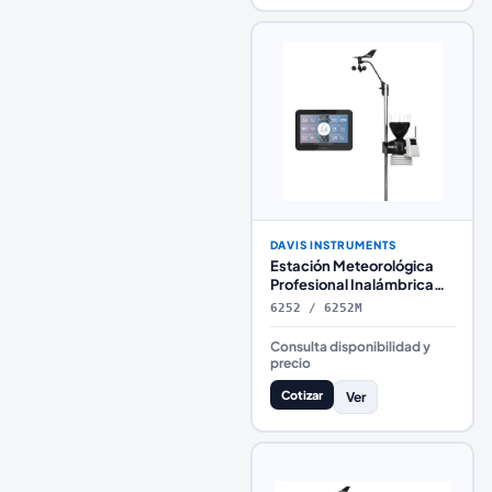
DAVIS INSTRUMENTS
Estación Meteorológica
Profesional Inalámbrica
Davis Instruments Vantage
6252 / 6252M
Pro2 con Consola
WeatherLink
Consulta disponibilidad y
precio
Cotizar
Ver