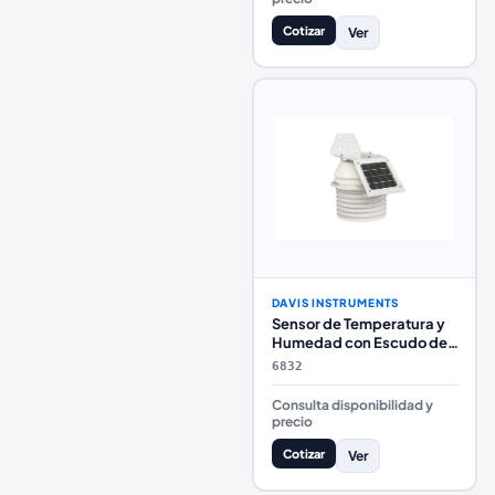
Cotizar
Ver
DAVIS INSTRUMENTS
Sensor de Temperatura y
Humedad con Escudo de
Radiación Aspirado 24 h
6832
Consulta disponibilidad y
precio
Cotizar
Ver