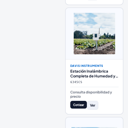
DAVIS INSTRUMENTS
Estación Inalámbrica
Completa de Humedad y
Temperatura del Suelo
6345CS
Davis Instruments
Consulta disponibilidad y
precio
Cotizar
Ver