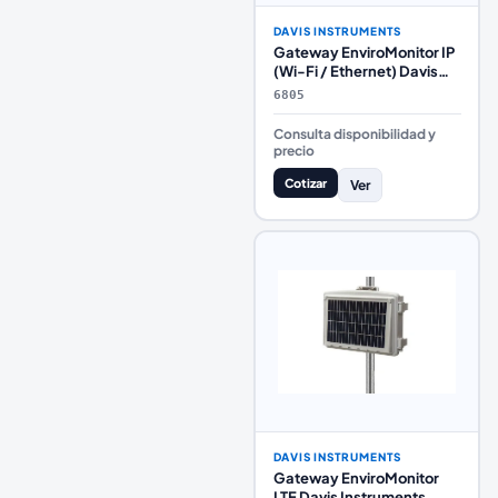
DAVIS INSTRUMENTS
Gateway EnviroMonitor IP
(Wi-Fi / Ethernet) Davis
Instruments
6805
Consulta disponibilidad y
precio
Cotizar
Ver
DAVIS INSTRUMENTS
Gateway EnviroMonitor
LTE Davis Instruments