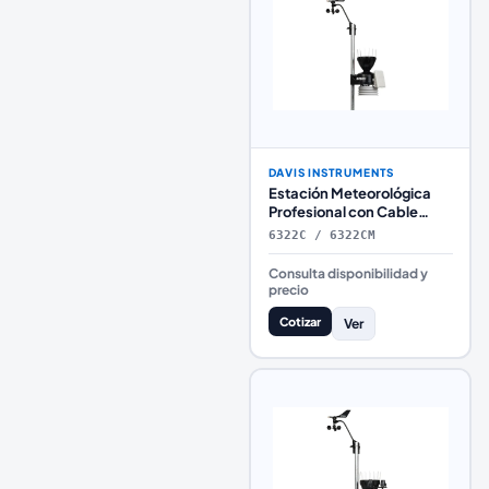
DAVIS INSTRUMENTS
Estación Meteorológica
Profesional con Cable
Davis Instruments Vantage
6322C / 6322CM
Pro2™
Consulta disponibilidad y
precio
Cotizar
Ver