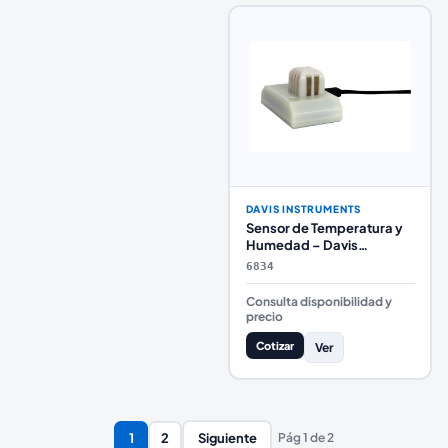
DAVIS INSTRUMENTS
Sensor de Temperatura y
Humedad – Davis
Instruments 6834
6834
Consulta disponibilidad y
precio
Cotizar
Ver
1
2
Siguiente
Pág
1
de
2