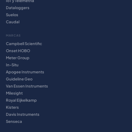
IoT y Telemetría
Dataloggers
Suelos
Caudal
MARCAS
Campbell Scientific
Onset HOBO
Meter Group
In-Situ
Apogee Instruments
Guideline Geo
Van Essen Instruments
Milesight
Royal Eijkelkamp
Kisters
Davis Instruments
Senseca