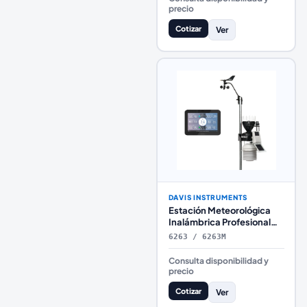
precio
Cotizar
Ver
DAVIS INSTRUMENTS
Estación Meteorológica
Inalámbrica Profesional
Davis Instruments Vantage
6263 / 6263M
Pro2 Plus con Escudo
Aspirado 24 Horas y
Consulta disponibilidad y
Consola WeatherLink
precio
Cotizar
Ver