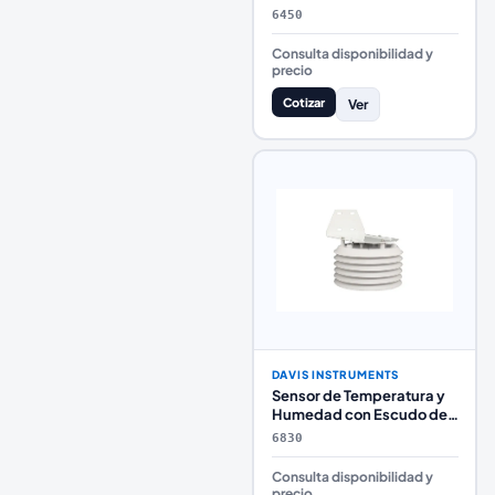
6450
Consulta disponibilidad y
precio
Cotizar
Ver
DAVIS INSTRUMENTS
Sensor de Temperatura y
Humedad con Escudo de
Radiación
6830
Consulta disponibilidad y
precio