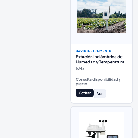
DAVIS INSTRUMENTS
Estación Inalámbrica de
Humedad y Temperatura
de Hoja y Suelo Davis
6345
Instruments
Consulta disponibilidad y
precio
Cotizar
Ver