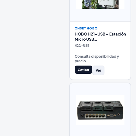
ONSET HOBO
HOBO H21-USB – Estación
Micro USB
Multiparamétrica para
H21-USB
Monitoreo Ambiental
Consulta disponibilidad y
precio
Cotizar
Ver