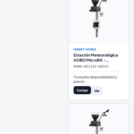
ONSET HOBO
Estación Meteorológica
HOBO MicroRX –
Configuración Básica
HOBO-RX2102-BASIC
Consulta disponibilidad y
precio
Cotizar
Ver