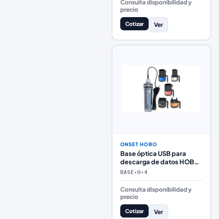
Consulta disponibilidad y
precio
Cotizar
Ver
ONSET HOBO
Base óptica USB para
descarga de datos HOBO
– BASE-U-4
BASE-U-4
Consulta disponibilidad y
precio
Cotizar
Ver