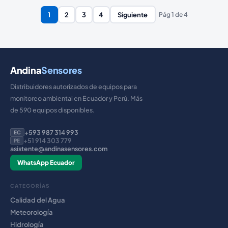
1
2
3
4
Siguiente
Pág
1
de
4
Andina
Sensores
Distribuidores autorizados de equipos para
monitoreo ambiental en Ecuador y Perú. Más
de 590 equipos disponibles.
+593 987 314 993
EC
+51 914 303 779
PE
asistente@andinasensores.com
WhatsApp Ecuador
CATEGORÍAS
Calidad del Agua
Meteorología
Hidrología