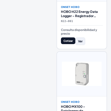
ONSET HOBO
HOBO H22 Energy Data
Logger – Registrador
Multipropósito para
H22-001
Energía e Industria
Consulta disponibilidad y
precio
Cotizar
Ver
ONSET HOBO
HOBO MX100 –
Datalogger de