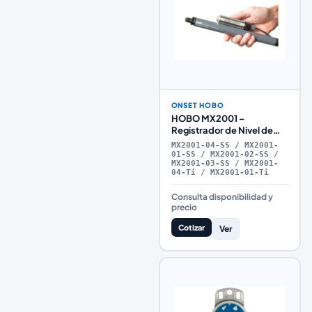
ONSET HOBO
HOBO MX2001 –
Registrador de Nivel de
Agua con Comunicación
MX2001-04-SS / MX2001-
Bluetooth
01-SS / MX2001-02-SS /
MX2001-03-SS / MX2001-
04-Ti / MX2001-01-Ti
Consulta disponibilidad y
precio
Cotizar
Ver