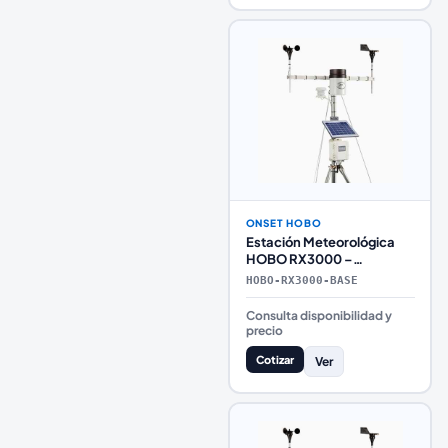
ONSET HOBO
Estación Meteorológica
HOBO RX3000 –
Configuración Intermedia
HOBO-RX3000-BASE
Básica
Consulta disponibilidad y
precio
Cotizar
Ver