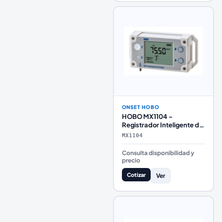
ONSET HOBO
HOBO MX1104 –
Registrador Inteligente de
Temperatura, Humedad,
MX1104
Luz y Entrada Analógica
con Bluetooth
Consulta disponibilidad y
precio
Cotizar
Ver