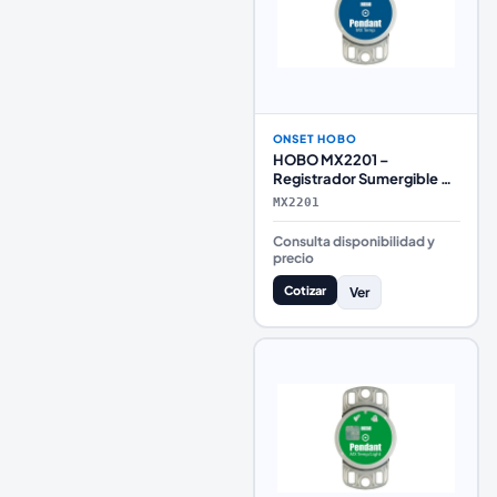
ONSET HOBO
HOBO MX2201 –
Registrador Sumergible de
Temperatura con
MX2201
Bluetooth
Consulta disponibilidad y
precio
Cotizar
Ver