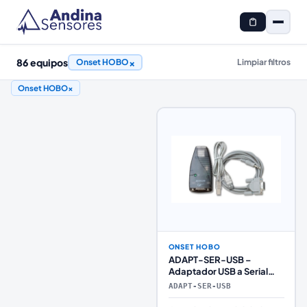
86
equipos
×
Onset HOBO
Limpiar filtros
Onset HOBO
×
ONSET HOBO
ADAPT-SER-USB –
Adaptador USB a Serial
RS-232 para Dataloggers
ADAPT-SER-USB
HOBO