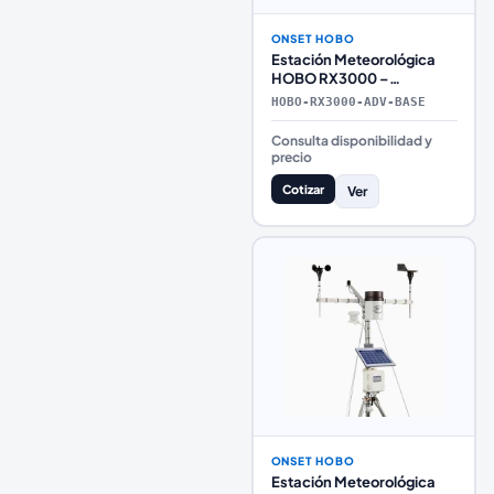
ONSET HOBO
Estación Meteorológica
HOBO RX3000 –
Avanzada Base
HOBO-RX3000-ADV-BASE
Consulta disponibilidad y
precio
Cotizar
Ver
ONSET HOBO
Estación Meteorológica