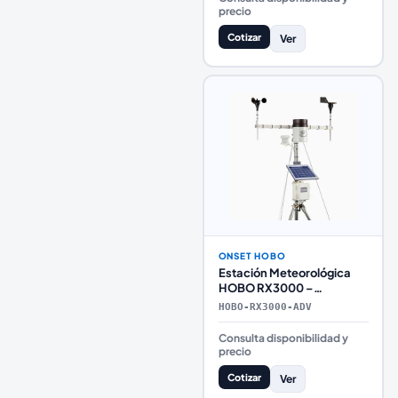
precio
Cotizar
Ver
ONSET HOBO
Estación Meteorológica
HOBO RX3000 –
Configuración Avanzada
HOBO-RX3000-ADV
con Telemetría Premium
Consulta disponibilidad y
precio
Cotizar
Ver