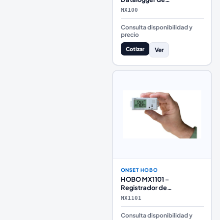
Temperatura con
MX100
Bluetooth
Consulta disponibilidad y
precio
Cotizar
Ver
ONSET HOBO
HOBO MX1101 –
Registrador de
Temperatura y Humedad
MX1101
con Bluetooth
Consulta disponibilidad y