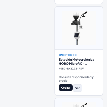
ONSET HOBO
Estación Meteorológica
HOBO MicroRX –
Configuración Avanzada
HOBO-RX2102-ADV
con Telemetría Premium
Consulta disponibilidad y
precio
Cotizar
Ver