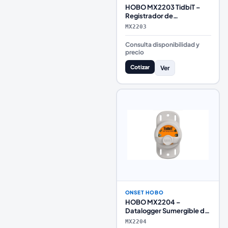
HOBO MX2203 TidbiT –
Registrador de
Temperatura Sumergible
MX2203
400 ft con Bluetooth
Consulta disponibilidad y
precio
Cotizar
Ver
ONSET HOBO
HOBO MX2204 –
Datalogger Sumergible de
Temperatura 1500 m con
MX2204
Bluetooth (TidbiT MX)