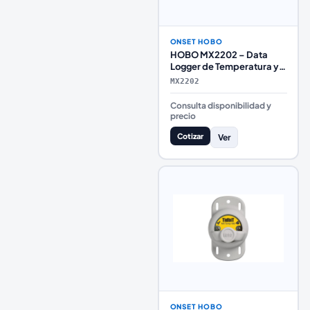
ONSET HOBO
HOBO MX2202 – Data
Logger de Temperatura y
Luz con Bluetooth
MX2202
(Sumergible IP68)
Consulta disponibilidad y
precio
Cotizar
Ver
ONSET HOBO