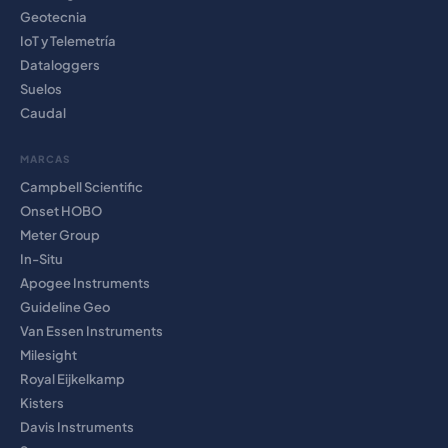
Geotecnia
IoT y Telemetría
Dataloggers
Suelos
Caudal
MARCAS
Campbell Scientific
Onset HOBO
Meter Group
In-Situ
Apogee Instruments
Guideline Geo
Van Essen Instruments
Milesight
Royal Eijkelkamp
Kisters
Davis Instruments