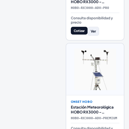
HOBO RX3000 –
Avanzada Profesional
HOBO-RX3000-ADV-PRO
Consulta disponibilidad y
precio
Cotizar
Ver
ONSET HOBO
Estación Meteorológica
HOBO RX3000 –
Avanzada con Telemetría
HOBO-RX3000-ADV-PREMIUM
Premium (Investigación e
Infraestructura Crítica)
Consulta disponibilidad y