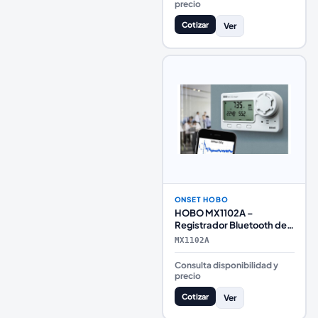
precio
Cotizar
Ver
ONSET HOBO
HOBO MX1102A –
Registrador Bluetooth de
CO₂, Temperatura y
MX1102A
Humedad Relativa
Consulta disponibilidad y
precio
Cotizar
Ver