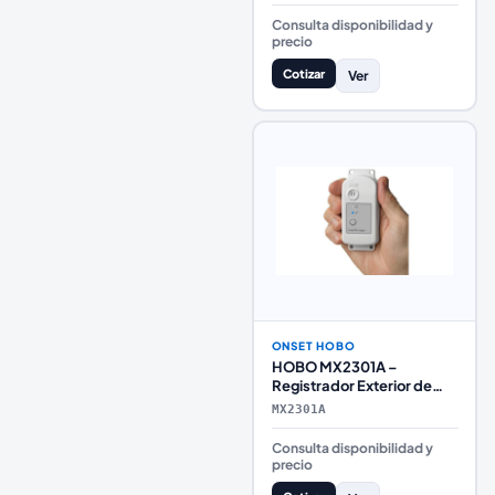
Consulta disponibilidad y
precio
Cotizar
Ver
ONSET HOBO
HOBO MX2301A –
Registrador Exterior de
Temperatura y Humedad
MX2301A
con Bluetooth (IP67)
Consulta disponibilidad y
precio