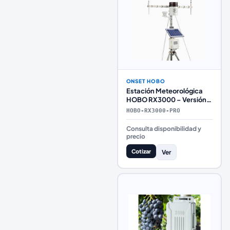
ONSET HOBO
Estación Meteorológica
HOBO RX3000 – Versión
Profesional
HOBO-RX3000-PRO
Consulta disponibilidad y
precio
Cotizar
Ver