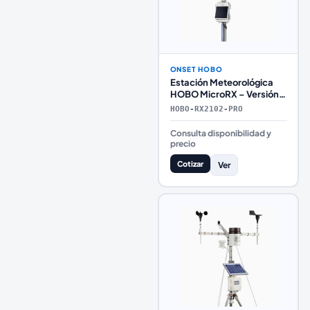
ONSET HOBO
Estación Meteorológica
HOBO MicroRX – Versión
Profesional
HOBO-RX2102-PRO
Consulta disponibilidad y
precio
Cotizar
Ver