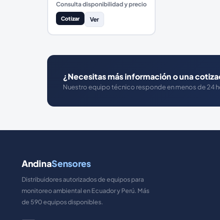
Consulta disponibilidad y precio
Cotizar
Ver
¿Necesitas más información o una cotiza
Nuestro equipo técnico responde en menos de 24 h
Andina
Sensores
Distribuidores autorizados de equipos para
monitoreo ambiental en Ecuador y Perú. Más
de 590 equipos disponibles.