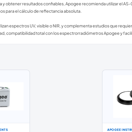
ta y obtener resultados confiables, Apogee recomienda utilizar el AS
 para el cálculo de reflectancia absoluta.
lizan espectros UV, visible o NIR, y complementa estudios que requier
lidad, compatibilidad total con los espectrorradiómetros Apogee y fac
ENTS
APOGEE INST