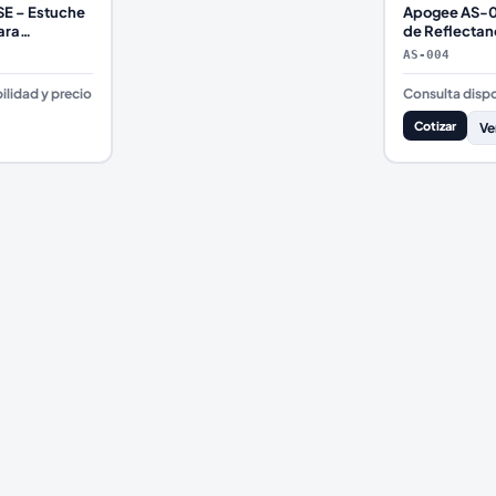
E – Estuche
Apogee AS-0
ara
de Reflectan
sores y
Espectrorrad
AS-004
Laboratorio
ilidad y precio
Consulta dispo
Cotizar
Ve