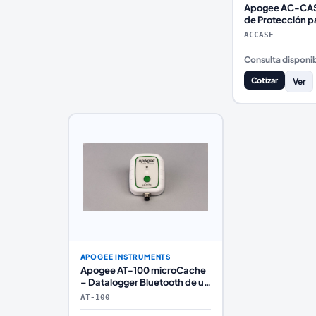
Apogee AC-CAS
de Protección p
Medidores, Sen
ACCASE
Accesorios
Consulta disponib
Cotizar
Ver
APOGEE INSTRUMENTS
Apogee AT-100 microCache
– Datalogger Bluetooth de un
Solo Sensor (iOS/Android, 9
AT-100
Meses de Registro)