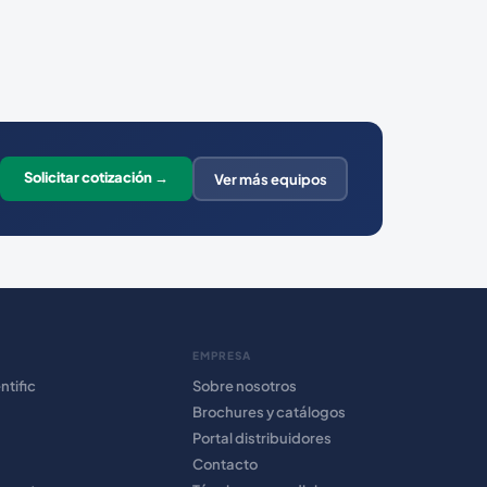
Solicitar cotización →
Ver más equipos
EMPRESA
ntific
Sobre nosotros
Brochures y catálogos
Portal distribuidores
Contacto