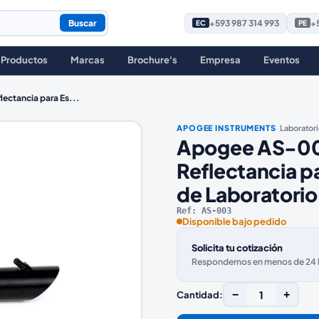
Buscar
+593 987 314 993
+5
EC
PE
Productos
Marcas
Brochure's
Empresa
Eventos
ectancia para Es
...
·
APOGEE INSTRUMENTS
Laborator
Apogee AS-00
Reflectancia p
de Laboratorio
Ref:
AS-003
Disponible bajo pedido
Solicita tu cotización
Respondemos en menos de 24 ho
−
1
+
Cantidad: