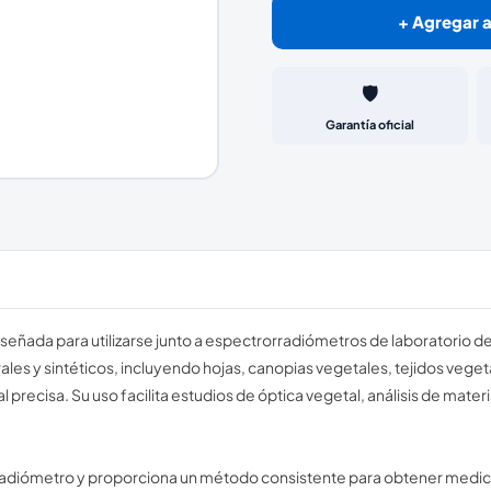
+ Agregar a
🛡️
Garantía oficial
eñada para utilizarse junto a espectrorradiómetros de laboratorio d
ales y sintéticos, incluyendo hojas, canopias vegetales, tejidos vegeta
recisa. Su uso facilita estudios de óptica vegetal, análisis de materi
adiómetro y proporciona un método consistente para obtener medic