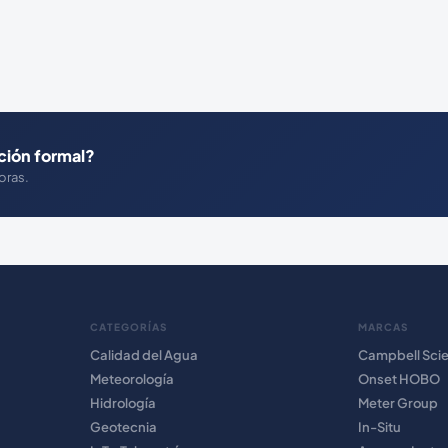
ción formal?
oras.
CATEGORÍAS
MARCAS
Calidad del Agua
Campbell Scie
Meteorología
Onset HOBO
Hidrología
Meter Group
Geotecnia
In-Situ