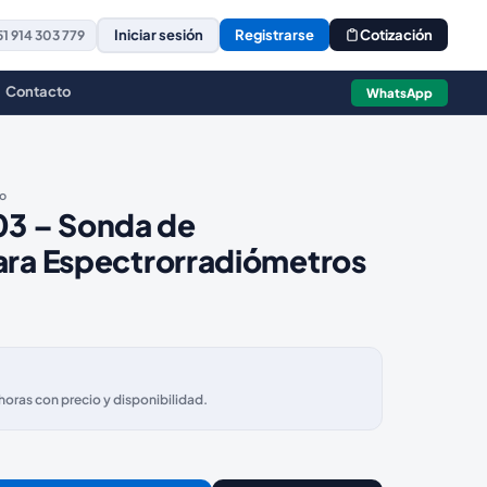
Iniciar sesión
Registrarse
Cotización
1 914 303 779
Contacto
WhatsApp
io
3 – Sonda de
ara Espectrorradiómetros
ras con precio y disponibilidad.