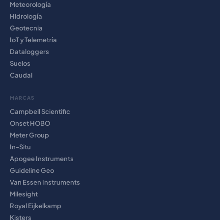
Meteorología
Hidrología
Geotecnia
IoT y Telemetría
Dataloggers
Suelos
Caudal
MARCAS
Campbell Scientific
Onset HOBO
Meter Group
In-Situ
Apogee Instruments
Guideline Geo
Van Essen Instruments
Milesight
Royal Eijkelkamp
Kisters