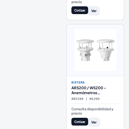
precio
Cotizar
Ver
KISTERS
ARS200 / WS200 –
Anemómetros
Ultrasónicos Compactos
ARS200 | WS200
para Velocidad y
Dirección del Viento
Consulta disponibilidad y
(KISTERS)
precio
Cotizar
Ver