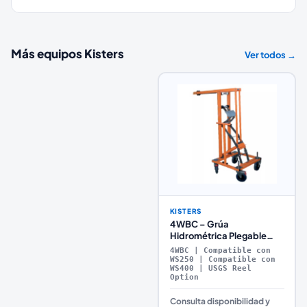
Más equipos
Kisters
Ver todos →
KISTERS
4WBC – Grúa
Hidrométrica Plegable
para Puente con Sistema
4WBC | Compatible con
de Polea y 4 Ruedas
WS250 | Compatible con
WS400 | USGS Reel
Option
Consulta disponibilidad y