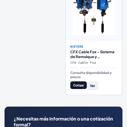
KISTERS
CFX Cable Fox – Sistema
de Remolque y
Posicionamiento para
CFX Cable Fox
ADCP o Radar de
Velocidad
Consulta disponibilidad y
precio
Cotizar
Ver
¿Necesitas más información o una cotización
formal?