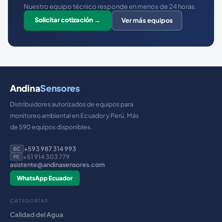
Nuestro equipo técnico responde en menos de 24 horas.
Solicitar cotización →
Ver más equipos
Andina
Sensores
Distribuidores autorizados de equipos para
monitoreo ambiental en Ecuador y Perú. Más
de 590 equipos disponibles.
+593 987 314 993
EC
+51 914 303 779
PE
asistente@andinasensores.com
WhatsApp Ecuador
CATEGORÍAS
Calidad del Agua