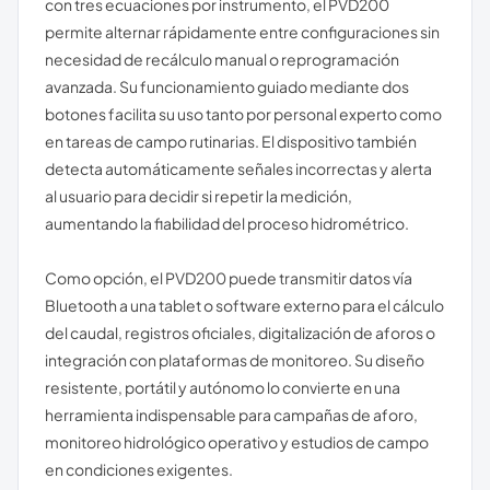
con tres ecuaciones por instrumento, el PVD200
permite alternar rápidamente entre configuraciones sin
necesidad de recálculo manual o reprogramación
avanzada. Su funcionamiento guiado mediante dos
botones facilita su uso tanto por personal experto como
en tareas de campo rutinarias. El dispositivo también
detecta automáticamente señales incorrectas y alerta
al usuario para decidir si repetir la medición,
aumentando la fiabilidad del proceso hidrométrico.
Como opción, el PVD200 puede transmitir datos vía
Bluetooth a una tablet o software externo para el cálculo
del caudal, registros oficiales, digitalización de aforos o
integración con plataformas de monitoreo. Su diseño
resistente, portátil y autónomo lo convierte en una
herramienta indispensable para campañas de aforo,
monitoreo hidrológico operativo y estudios de campo
en condiciones exigentes.