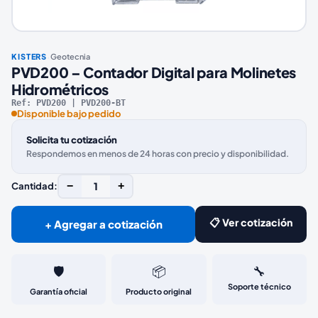
·
KISTERS
Geotecnia
PVD200 – Contador Digital para Molinetes
Hidrométricos
Ref:
PVD200 | PVD200-BT
Disponible bajo pedido
Solicita tu cotización
Respondemos en menos de 24 horas con precio y disponibilidad.
−
1
+
Cantidad:
📋 Ver cotización
+ Agregar a cotización
🛡️
📦
🔧
Soporte técnico
Garantía oficial
Producto original