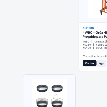
KISTERS
4WBC – Grúa Hi
Plegable para P
Sistema de Pole
4WBC | Compati
WS250 | Compat
WS400 | USGS R
Consulta disponib
Cotizar
Ver