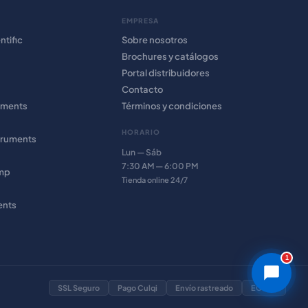
EMPRESA
ntific
Sobre nosotros
Brochures y catálogos
Portal distribuidores
Contacto
uments
Términos y condiciones
HORARIO
truments
Lun — Sáb
7:30 AM — 6:00 PM
amp
Tienda online 24/7
ents
1
SSL Seguro
Pago Culqi
Envío rastreado
EC · PE