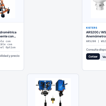
KISTERS
drométrica
ARS200 / WS
uente con
Anemómetros
a y 4 Ruedas
Compactos p
ble con
ARS200 | WS2
Dirección del
ible con
eel Option
(KISTERS)
Consulta dispo
ilidad y precio
Cotizar
Ve