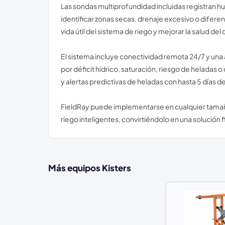
Las sondas multiprofundidad incluidas registran h
identificar zonas secas, drenaje excesivo o difere
vida útil del sistema de riego y mejorar la salud del c
El sistema incluye conectividad remota 24/7 y una a
por déficit hídrico, saturación, riesgo de helada
y alertas predictivas de heladas con hasta 5 días 
FieldRay puede implementarse en cualquier tamaño
riego inteligentes, convirtiéndolo en una solución fl
Más equipos
Kisters