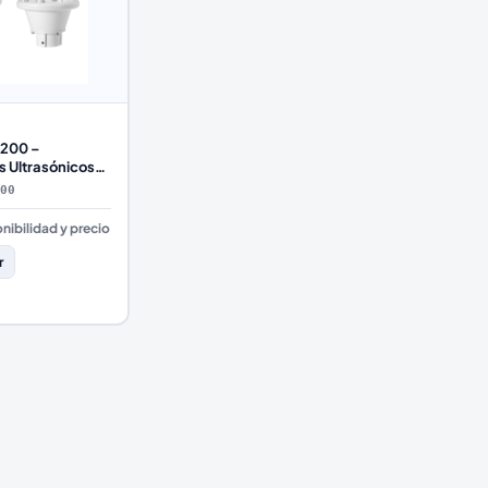
200 –
 Ultrasónicos
ara Velocidad y
00
 Viento
nibilidad y precio
r