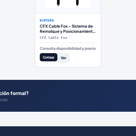
KISTERS
CFX Cable Fox – Sistema de
Remolque y Posicionamiento
para ADCP o Radar de
CFX Cable Fox
Velocidad
Consulta disponibilidad y precio
Cotizar
Ver
ción formal?
oras.