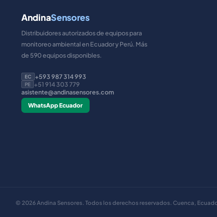
Andina
Sensores
Distribuidores autorizados de equipos para
monitoreo ambiental en Ecuador y Perú. Más
de 590 equipos disponibles.
+593 987 314 993
EC
+51 914 303 779
PE
asistente@andinasensores.com
WhatsApp Ecuador
©
2026
Andina Sensores. Todos los derechos reservados. Cuenca, Ecuado