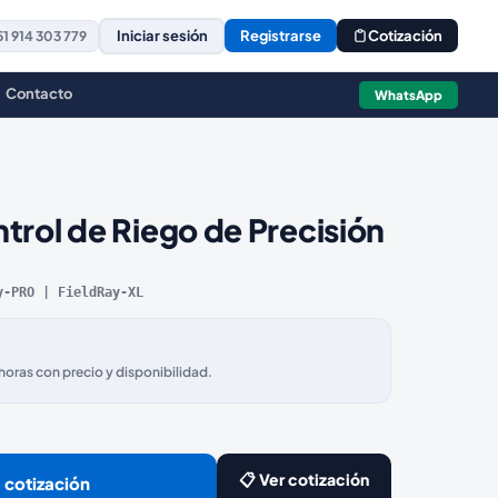
Iniciar sesión
Registrarse
Cotización
1 914 303 779
Contacto
WhatsApp
trol de Riego de Precisión
y-PRO | FieldRay-XL
ras con precio y disponibilidad.
📋 Ver cotización
 cotización