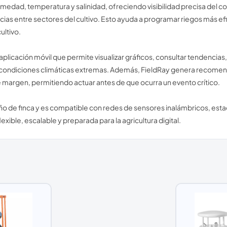
umedad, temperatura y salinidad, ofreciendo visibilidad precisa del 
ncias entre sectores del cultivo. Esto ayuda a programar riegos más ef
ultivo.
plicación móvil que permite visualizar gráficos, consultar tendencias,
s o condiciones climáticas extremas. Además, FieldRay genera recomen
de margen, permitiendo actuar antes de que ocurra un evento crítico.
 de finca y es compatible con redes de sensores inalámbricos, esta
exible, escalable y preparada para la agricultura digital.