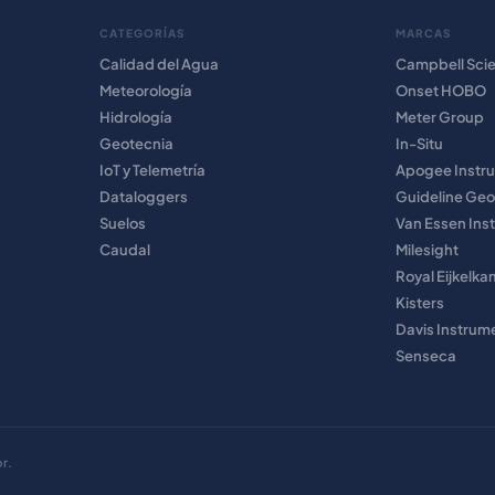
CATEGORÍAS
MARCAS
Calidad del Agua
Campbell Scie
Meteorología
Onset HOBO
Hidrología
Meter Group
Geotecnia
In-Situ
IoT y Telemetría
Apogee Instr
Dataloggers
Guideline Geo
Suelos
Van Essen Ins
Caudal
Milesight
Royal Eijkelk
Kisters
Davis Instrum
Senseca
r.