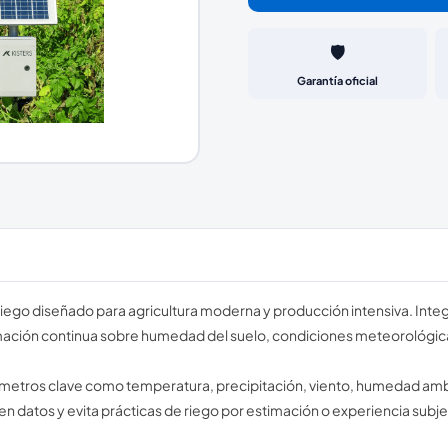
🛡️
Garantía oficial
riego diseñado para agricultura moderna y producción intensiva. Inte
mación continua sobre humedad del suelo, condiciones meteorológicas 
ámetros clave como temperatura, precipitación, viento, humedad amb
en datos y evita prácticas de riego por estimación o experiencia subje