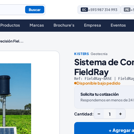
Buscar
+593 987 314 993
+5
EC
PE
Productos
Marcas
Brochure's
Empresa
Eventos
ecisión Fiel
...
·
KISTERS
Geotecnia
Sistema de Con
FieldRay
Ref:
FieldRay-BASE | FieldRa
Disponible bajo pedido
Solicita tu cotización
Respondemos en menos de 24 ho
−
1
+
Cantidad:
+ Agregar a