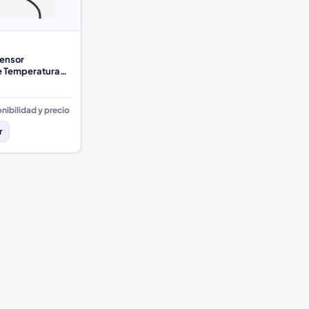
ensor
 Temperatura,
resión
nibilidad y precio
r