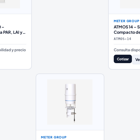
METER GROUP
 –
ATMOS 14 – S
 PAR, LAI y
Compacto de
osel vegetal
Humedad y P
ATMOS-14
Barométrica
ilidad y precio
Consulta dispo
Cotizar
Ve
METER GROUP