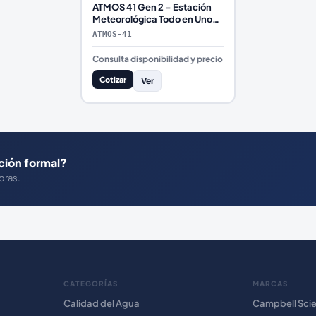
ATMOS 41 Gen 2 – Estación
Meteorológica Todo en Uno
Profesional
ATMOS-41
Consulta disponibilidad y precio
Cotizar
Ver
ción formal?
oras.
CATEGORÍAS
MARCAS
Calidad del Agua
Campbell Scie