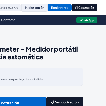
Iniciar sesión
Registrarse
Cotización
1 914 303 779
Contacto
WhatsApp
meter – Medidor portátil
ia estomática
ras con precio y disponibilidad.
📋 Ver cotización
 cotización