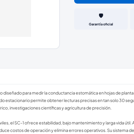
🛡️
Garantía oficial
 diseñado para medir la conductancia estomática en hojas de plantas
 estacionario permite obtener lecturas precisas en tan solo 30 segun
ico, investigaciones científicas y agricultura de precisión.
iles, el SC-1 ofrece estabilidad, bajo mantenimiento y larga vida útil.
ce costos de operación y elimina errores operativos. Su sistema de ca