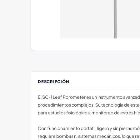
DESCRIPCIÓN
El SC-1 Leaf Porometer es un instrumento avanzado
procedimientos complejos. Su tecnología de estado
para estudios fisiológicos, monitoreo de estrés hídr
Con funcionamiento portátil, ligero y sin piezas móv
requiere bombas ni sistemas mecánicos, lo que redu