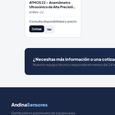
ATMOS 22 – Anemómetro
Ultrasónico de Alta Precisión
para Monitoreo de Viento
ATMOS-22
Consulta disponibilidad y precio
Cotizar
Ver
¿Necesitas más información o una cotiza
Nuestro equipo técnico responde en menos de 24 h
Andina
Sensores
Distribuidores autorizados de equipos para