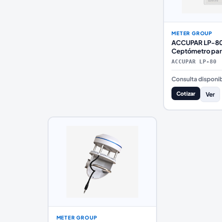
METER GROUP
ACCUPAR LP-80
Ceptómetro para
monitoreo del d
ACCUPAR LP-80
Consulta disponib
Cotizar
Ver
METER GROUP