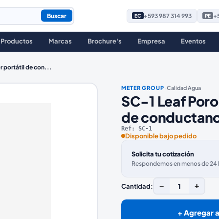
Buscar
+593 987 314 993
+5
EC
PE
Productos
Marcas
Brochure's
Empresa
Eventos
 portátil de con
...
·
METER GROUP
Calidad Agua
SC-1 Leaf Poro
de conductanc
Ref:
SC-1
Disponible bajo pedido
Solicita tu cotización
Respondemos en menos de 24 ho
−
1
+
Cantidad:
+ Agregar a