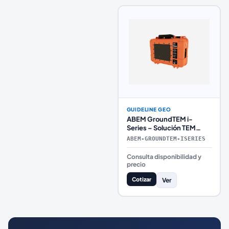
GUIDELINE GEO
ABEM GroundTEM i-
Series – Solución TEM
accesible, portátil y fácil
ABEM-GROUNDTEM-ISERIES
de usar
Consulta disponibilidad y
precio
Cotizar
Ver