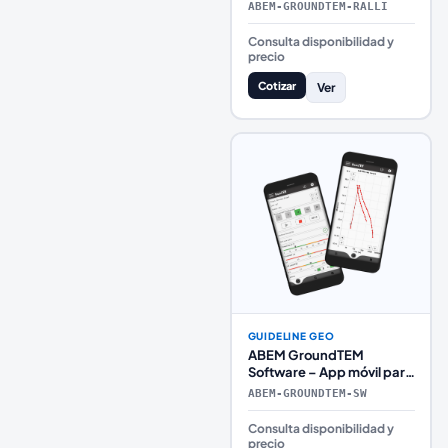
mapeo rápido del
ABEM-GROUNDTEM-RALLI
subsuelo
Consulta disponibilidad y
precio
Cotizar
Ver
GUIDELINE GEO
ABEM GroundTEM
Software – App móvil para
adquisición de datos TEM
ABEM-GROUNDTEM-SW
Consulta disponibilidad y
precio