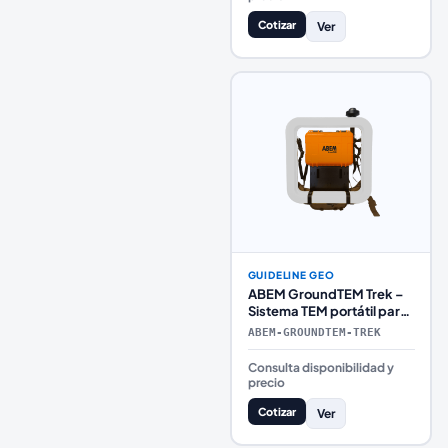
Cotizar
Ver
GUIDELINE GEO
ABEM GroundTEM Trek –
Sistema TEM portátil para
mapeo rápido en
ABEM-GROUNDTEM-TREK
cualquier terreno
Consulta disponibilidad y
precio
Cotizar
Ver