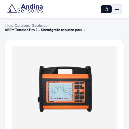
Inicio
›
Catálogo
›
Geofisica
›
ABEM Terraloc Pro 2 – Sismógrafo robusto para
...