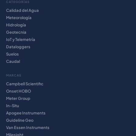
CATEGORÍAS
Calidad del Agua
Meteorología
Hidrología
Geotecnia
IoT y Telemetría
Dataloggers
Suelos
Caudal
MARCAS
Campbell Scientific
Onset HOBO
Meter Group
In-Situ
Apogee Instruments
Guideline Geo
Van Essen Instruments
Milesight