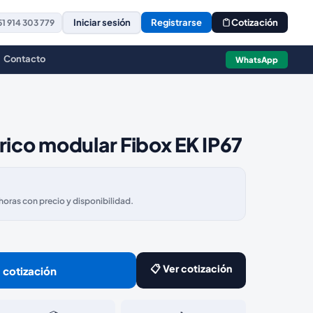
Iniciar sesión
Registrarse
Cotización
1 914 303 779
Contacto
WhatsApp
rico modular Fibox EK IP67
ras con precio y disponibilidad.
📋 Ver cotización
 cotización