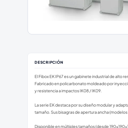
DESCRIPCIÓN
El Fibox EK IP67 es un gabinete industrial de alto 
Fabricado en policarbonato moldeado por inyección
y resistencia a impactos IK08 / IK09.
La serie EK destaca por su diseño modular y adapt
tamaño. Sus bisagras de apertura ancha (modelos E
Disponible en múltiples tamaños (desde 190×190×