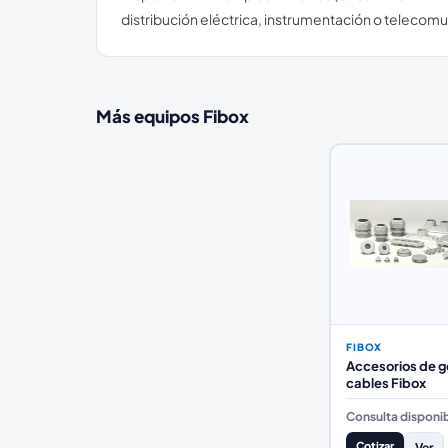
distribución eléctrica, instrumentación o telecom
Más equipos
Fibox
FIBOX
Accesorios de g
cables Fibox
Consulta disponib
Cotizar
Ver