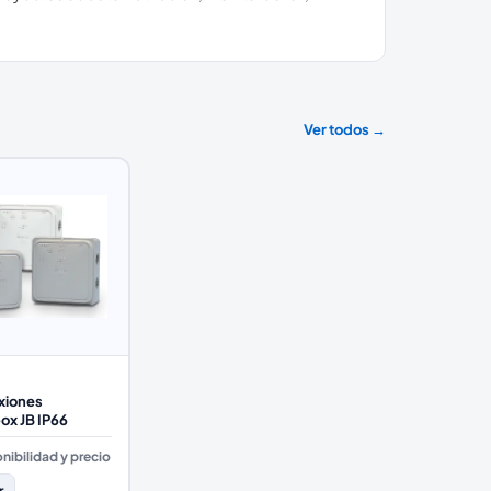
Ver todos →
xiones
box JB IP66
nibilidad y precio
r