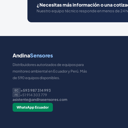
¿Necesitas más información o una cotiza
Nuestro equipo técnico responde en menos de 24 h
Andina
Sensores
Distribuidores autorizados de equipos para
monitoreo ambiental en Ecuador y Perú. Más
de 590 equipos disponibles.
+593 987 314 993
EC
+51 914 303 779
PE
asistente@andinasensores.com
WhatsApp Ecuador