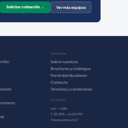
Solicitar cotización →
Ver más equipos
EMPRESA
ntific
Sobre nosotros
Brochures y catálogos
Portal distribuidores
Contacto
uments
Términos y condiciones
HORARIO
truments
Lun — Sáb
7:30 AM — 6:00 PM
amp
Tienda online 24/7