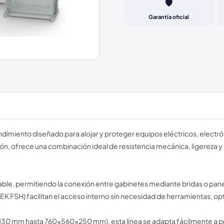
🛡️
Garantía oficial
rendimiento diseñado para alojar y proteger equipos eléctricos, electr
, ofrece una combinación ideal de resistencia mecánica, ligereza y p
able, permitiendo la conexión entre gabinetes mediante bridas o pan
K FSH) facilitan el acceso interno sin necesidad de herramientas, o
130 mm hasta 760×560×250 mm), esta línea se adapta fácilmente a p