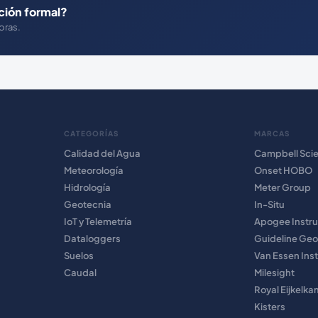
ción formal?
oras.
CATEGORÍAS
MARCAS
Calidad del Agua
Campbell Scie
Meteorología
Onset HOBO
Hidrología
Meter Group
Geotecnia
In-Situ
IoT y Telemetría
Apogee Instr
Dataloggers
Guideline Geo
Suelos
Van Essen Ins
Caudal
Milesight
Royal Eijkelk
Kisters