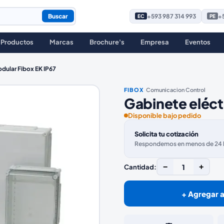
Buscar
+593 987 314 993
+5
EC
PE
Productos
Marcas
Brochure's
Empresa
Eventos
dular Fibox EK IP67
·
FIBOX
Comunicacion Control
Gabinete eléct
Disponible bajo pedido
Solicita tu cotización
Respondemos en menos de 24 ho
−
1
+
Cantidad:
+ Agregar a