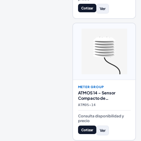
Cotizar
Ver
METER GROUP
ATMOS 14 – Sensor
Compacto de
Temperatura, Humedad y
ATMOS-14
Presión Barométrica
Consulta disponibilidad y
precio
Cotizar
Ver