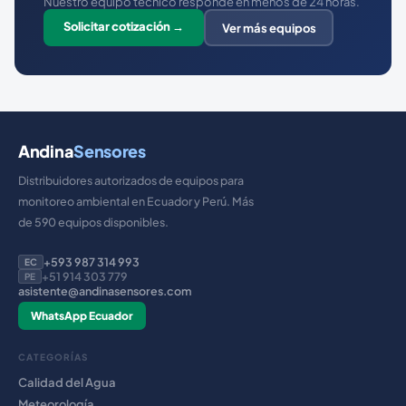
Nuestro equipo técnico responde en menos de 24 horas.
Solicitar cotización →
Ver más equipos
Andina
Sensores
Distribuidores autorizados de equipos para
monitoreo ambiental en Ecuador y Perú. Más
de 590 equipos disponibles.
+593 987 314 993
EC
+51 914 303 779
PE
asistente@andinasensores.com
WhatsApp Ecuador
CATEGORÍAS
Calidad del Agua
Meteorología