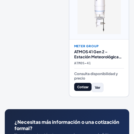
METER GROUP
ATMOS 41 Gen 2 –
Estación Meteorológica
Todo en Uno Profesional
ATMOS-41
Consulta disponibilidad y
precio
Cotizar
Ver
¿Necesitas más información o una cotización
formal?