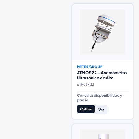
METER GROUP
ATMOS 22 – Anemómetro
Ultrasónico de Alta
Precisión para Monitoreo
ATMOS-22
de Viento
Consulta disponibilidad y
precio
Cotizar
Ver