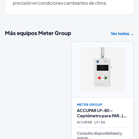
precisión en condiciones cambiantes de clima.
Más equipos
Meter Group
Ver todos →
METER GROUP
ACCUPAR LP-80 –
Ceptómetro para PAR, LAI
y monitoreo del dosel
ACCUPAR LP-80
vegetal
Consulta disponibilidad y
precio