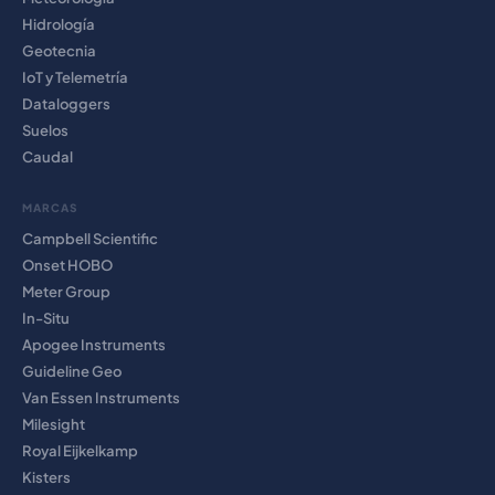
Hidrología
Geotecnia
IoT y Telemetría
Dataloggers
Suelos
Caudal
MARCAS
Campbell Scientific
Onset HOBO
Meter Group
In-Situ
Apogee Instruments
Guideline Geo
Van Essen Instruments
Milesight
Royal Eijkelkamp
Kisters