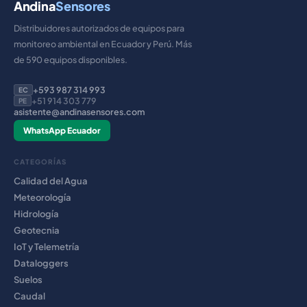
Andina
Sensores
Distribuidores autorizados de equipos para
monitoreo ambiental en Ecuador y Perú. Más
de 590 equipos disponibles.
+593 987 314 993
EC
+51 914 303 779
PE
asistente@andinasensores.com
WhatsApp Ecuador
CATEGORÍAS
Calidad del Agua
Meteorología
Hidrología
Geotecnia
IoT y Telemetría
Dataloggers
Suelos
Caudal