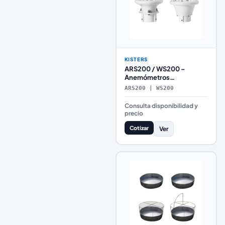
KISTERS
ARS200 / WS200 –
Anemómetros
Ultrasónicos Compactos
ARS200 | WS200
para Velocidad y
Dirección del Viento
Consulta disponibilidad y
(KISTERS)
precio
Cotizar
Ver