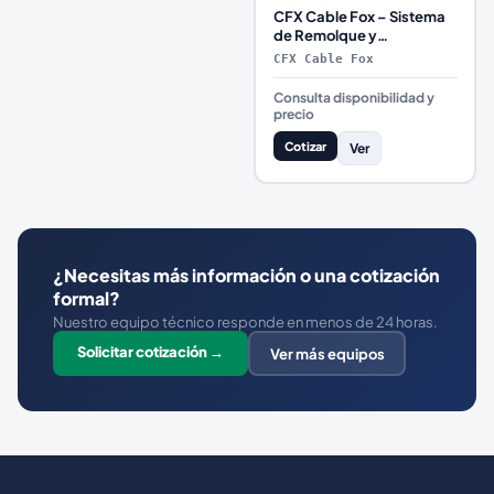
CFX Cable Fox – Sistema
de Remolque y
Posicionamiento para
CFX Cable Fox
ADCP o Radar de
Velocidad
Consulta disponibilidad y
precio
Cotizar
Ver
¿Necesitas más información o una cotización
formal?
Nuestro equipo técnico responde en menos de 24 horas.
Solicitar cotización →
Ver más equipos