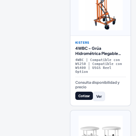
KISTERS
4WBC – Grúa
Hidrométrica Plegable
para Puente con Sistema
4WBC | Compatible con
de Polea y 4 Ruedas
WS250 | Compatible con
WS400 | USGS Reel
Option
Consulta disponibilidad y
precio
Cotizar
Ver