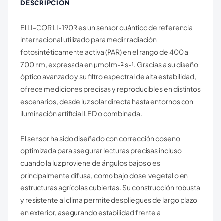
DESCRIPCIÓN
El LI-COR LI-190R es un sensor cuántico de referencia
internacional utilizado para medir radiación
fotosintéticamente activa (PAR) en el rango de 400 a
700 nm, expresada en µmol m-² s-¹. Gracias a su diseño
óptico avanzado y su filtro espectral de alta estabilidad,
ofrece mediciones precisas y reproducibles en distintos
escenarios, desde luz solar directa hasta entornos con
iluminación artificial LED o combinada.
El sensor ha sido diseñado con corrección coseno
optimizada para asegurar lecturas precisas incluso
cuando la luz proviene de ángulos bajos o es
principalmente difusa, como bajo dosel vegetal o en
estructuras agrícolas cubiertas. Su construcción robusta
y resistente al clima permite despliegues de largo plazo
en exterior, asegurando estabilidad frente a