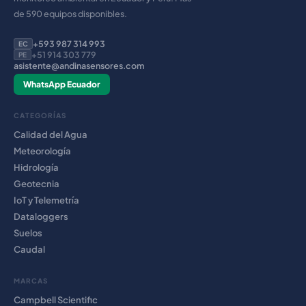
de 590 equipos disponibles.
+593 987 314 993
EC
+51 914 303 779
PE
asistente@andinasensores.com
WhatsApp Ecuador
CATEGORÍAS
Calidad del Agua
Meteorología
Hidrología
Geotecnia
IoT y Telemetría
Dataloggers
Suelos
Caudal
MARCAS
Campbell Scientific