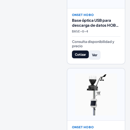
ONSET HOBO
Base óptica USB para
descarga de datos HOBO
– BASE-U-4
BASE-U-4
Consulta disponibilidad y
precio
Cotizar
Ver
ONSET HOBO