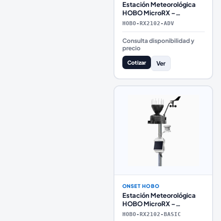
Estación Meteorológica
HOBO MicroRX –
Configuración Avanzada
HOBO-RX2102-ADV
con Telemetría Premium
Consulta disponibilidad y
precio
Cotizar
Ver
ONSET HOBO
Estación Meteorológica
HOBO MicroRX –
Configuración Básica
HOBO-RX2102-BASIC