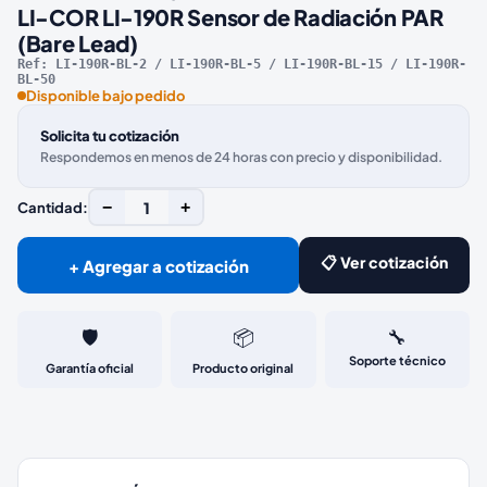
LI-COR LI-190R Sensor de Radiación PAR
(Bare Lead)
Ref:
LI-190R-BL-2 / LI-190R-BL-5 / LI-190R-BL-15 / LI-190R-
BL-50
Disponible bajo pedido
Solicita tu cotización
Respondemos en menos de 24 horas con precio y disponibilidad.
−
1
+
Cantidad:
📋 Ver cotización
+ Agregar a cotización
🛡️
📦
🔧
Soporte técnico
Garantía oficial
Producto original