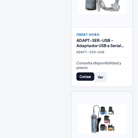
ONSET HOBO
ADAPT-SER-USB –
Adaptador USB a Serial
RS-232 para Dataloggers
ADAPT-SER-USB
HOBO
Consulta disponibilidad y
precio
Cotizar
Ver