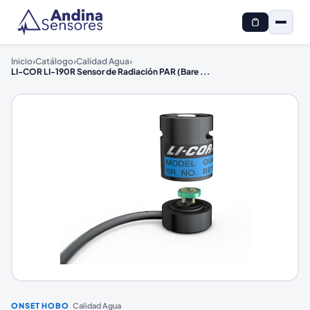
Inicio
›
Catálogo
›
Calidad Agua
›
LI-COR LI-190R Sensor de Radiación PAR (Bare
...
·
ONSET HOBO
Calidad Agua