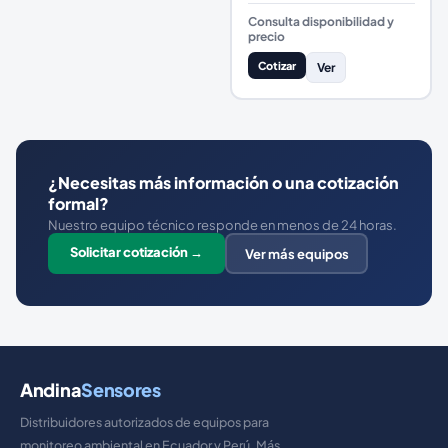
Consulta disponibilidad y
precio
Cotizar
Ver
¿Necesitas más información o una cotización
formal?
Nuestro equipo técnico responde en menos de 24 horas.
Solicitar cotización →
Ver más equipos
Andina
Sensores
Distribuidores autorizados de equipos para
monitoreo ambiental en Ecuador y Perú. Más