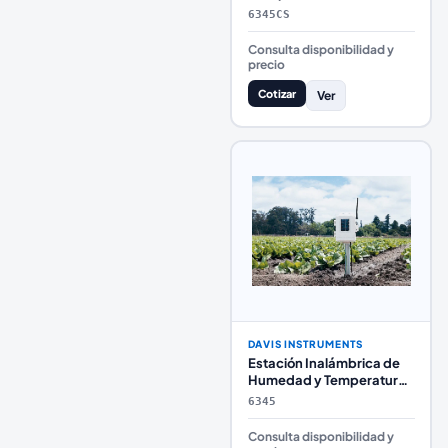
Temperatura del Suelo
6345CS
Davis Instruments
Consulta disponibilidad y
precio
Cotizar
Ver
DAVIS INSTRUMENTS
Estación Inalámbrica de
Humedad y Temperatura
de Hoja y Suelo Davis
6345
Instruments
Consulta disponibilidad y