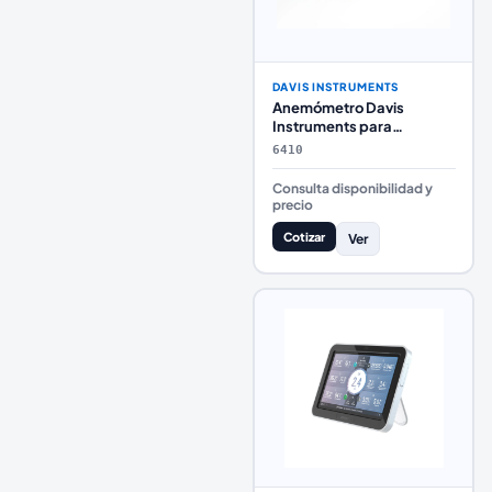
DAVIS INSTRUMENTS
Anemómetro Davis
Instruments para
Estaciones Vantage Pro2 y
6410
EnviroMonitor
Consulta disponibilidad y
precio
Cotizar
Ver