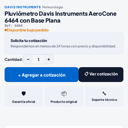
·
DAVIS INSTRUMENTS
Meteorologia
Pluviómetro Davis Instruments AeroCone
6464 con Base Plana
Ref:
6464
Disponible bajo pedido
Solicita tu cotización
Respondemos en menos de 24 horas con precio y disponibilidad.
−
1
+
Cantidad:
📋 Ver cotización
+ Agregar a cotización
🛡️
📦
🔧
Soporte técnico
Garantía oficial
Producto original