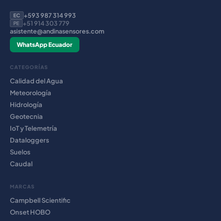
+593 987 314 993
EC
+51 914 303 779
PE
asistente@andinasensores.com
WhatsApp Ecuador
CATEGORÍAS
Calidad del Agua
Meteorología
Hidrología
Geotecnia
IoT y Telemetría
Dataloggers
Suelos
Caudal
MARCAS
Campbell Scientific
Onset HOBO