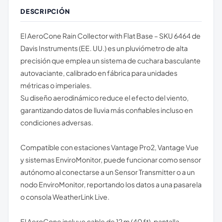
DESCRIPCIÓN
El AeroCone Rain Collector with Flat Base – SKU 6464 de
Davis Instruments (EE. UU.) es un pluviómetro de alta
precisión que emplea un sistema de cuchara basculante
autovaciante, calibrado en fábrica para unidades
métricas o imperiales.
Su diseño aerodinámico reduce el efecto del viento,
garantizando datos de lluvia más confiables incluso en
condiciones adversas.
Compatible con estaciones Vantage Pro2, Vantage Vue
y sistemas EnviroMonitor, puede funcionar como sensor
autónomo al conectarse a un Sensor Transmitter o a un
nodo EnviroMonitor, reportando los datos a una pasarela
o consola WeatherLink Live.
El AeroCone incluye cable de 12 m (40 ft), pantalla