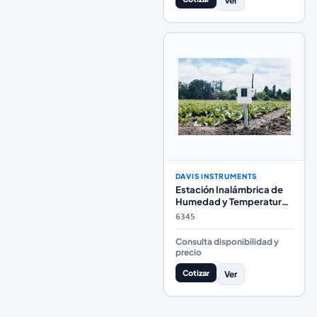
Ver
DAVIS INSTRUMENTS
Estación Inalámbrica de
Humedad y Temperatura
de Hoja y Suelo Davis
6345
Instruments
Consulta disponibilidad y
precio
Cotizar
Ver