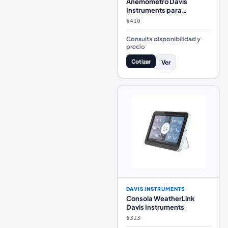
Anemómetro Davis
Instruments para
Estaciones Vantage Pro2 y
6410
EnviroMonitor
Consulta disponibilidad y
precio
Cotizar
Ver
DAVIS INSTRUMENTS
Consola WeatherLink
Davis Instruments
6313