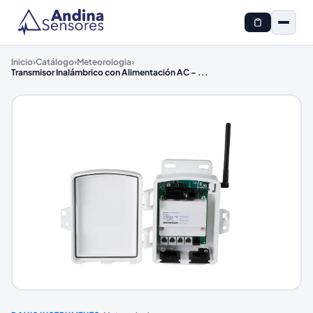
Inicio
›
Catálogo
›
Meteorologia
›
Transmisor Inalámbrico con Alimentación AC –
...