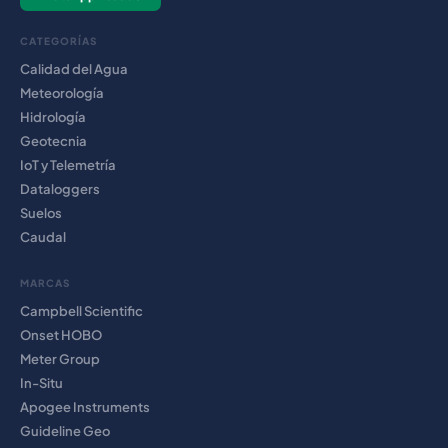
CATEGORÍAS
Calidad del Agua
Meteorología
Hidrología
Geotecnia
IoT y Telemetría
Dataloggers
Suelos
Caudal
MARCAS
Campbell Scientific
Onset HOBO
Meter Group
In-Situ
Apogee Instruments
Guideline Geo