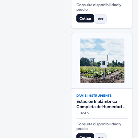
Consulta disponibilidad y
precio
Cotizar
Ver
DAVIS INSTRUMENTS
Estación Inalámbrica
Completa de Humedad y
Temperatura del Suelo
6345CS
Davis Instruments
Consulta disponibilidad y
precio
Cotizar