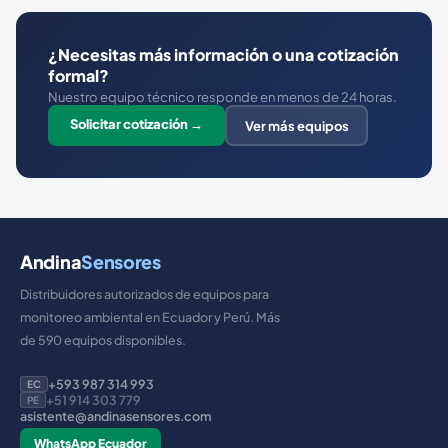
¿Necesitas más información o una cotización
formal?
Nuestro equipo técnico responde en menos de 24 horas.
Solicitar cotización →
Ver más equipos
Andina
Sensores
Distribuidores autorizados de equipos para
monitoreo ambiental en Ecuador y Perú. Más
de 590 equipos disponibles.
+593 987 314 993
EC
+51 914 303 779
PE
asistente@andinasensores.com
WhatsApp Ecuador