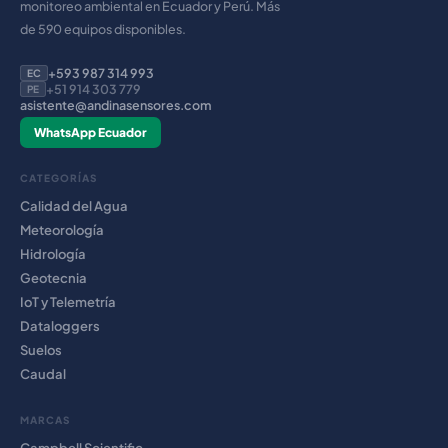
monitoreo ambiental en Ecuador y Perú. Más
de 590 equipos disponibles.
+593 987 314 993
EC
+51 914 303 779
PE
asistente@andinasensores.com
WhatsApp Ecuador
CATEGORÍAS
Calidad del Agua
Meteorología
Hidrología
Geotecnia
IoT y Telemetría
Dataloggers
Suelos
Caudal
MARCAS