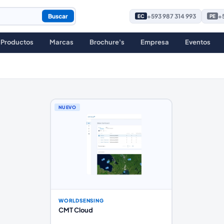
Buscar
+593 987 314 993
+5
EC
PE
Productos
Marcas
Brochure's
Empresa
Eventos
NUEVO
WORLDSENSING
CMT Cloud