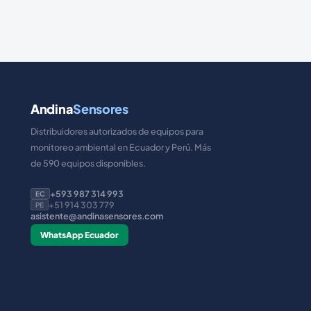
Andina
Sensores
Distribuidores autorizados de equipos para
monitoreo ambiental en Ecuador y Perú. Más
de 590 equipos disponibles.
+593 987 314 993
EC
+51 914 303 779
PE
asistente@andinasensores.com
WhatsApp Ecuador