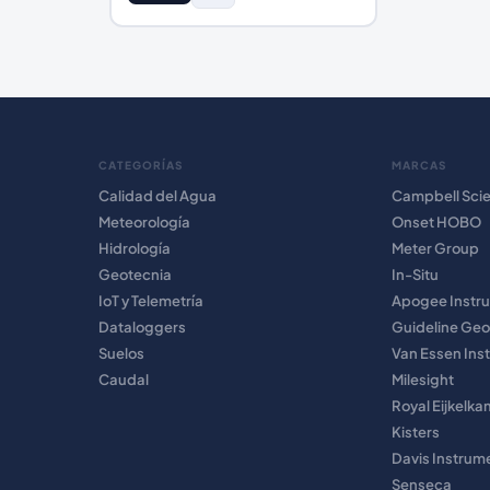
CATEGORÍAS
MARCAS
Calidad del Agua
Campbell Scie
Meteorología
Onset HOBO
Hidrología
Meter Group
Geotecnia
In-Situ
IoT y Telemetría
Apogee Instr
Dataloggers
Guideline Geo
Suelos
Van Essen Ins
Caudal
Milesight
Royal Eijkelk
Kisters
Davis Instrum
Senseca