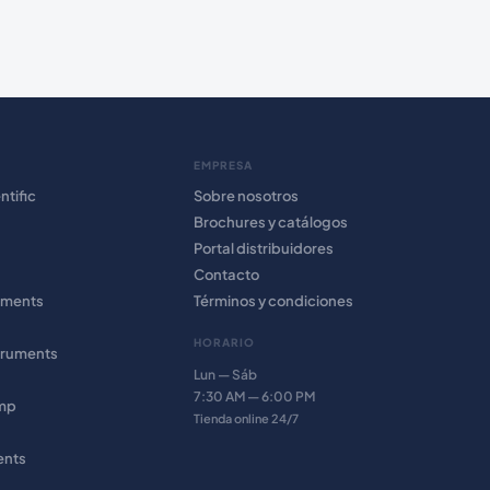
EMPRESA
ntific
Sobre nosotros
Brochures y catálogos
Portal distribuidores
Contacto
uments
Términos y condiciones
HORARIO
truments
Lun — Sáb
7:30 AM — 6:00 PM
amp
Tienda online 24/7
ents