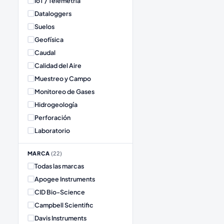
IoT / Telemetría
Dataloggers
Suelos
Geofísica
Caudal
Calidad del Aire
Muestreo y Campo
Monitoreo de Gases
Hidrogeología
Perforación
Laboratorio
MARCA
(
22
)
Todas las marcas
Apogee Instruments
CID Bio-Science
Campbell Scientific
Davis Instruments