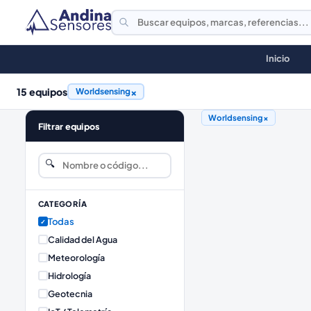
Inicio
15
equipos
×
Worldsensing
Worldsensing
×
Filtrar equipos
🔍
CATEGORÍA
Todas
✓
Calidad del Agua
Meteorología
Hidrología
Geotecnia