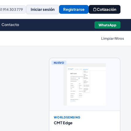
Iniciar sesión
Registrarse
Cotización
1 914 303 779
Contacto
WhatsApp
Limpiar filtros
NUEVO
WORLDSENSING
CMT Edge