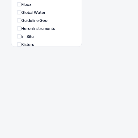
Fibox
Global Water
Guideline Geo
Heron Instruments
In-Situ
Kisters
Meter Group
Microcom
Milesight
Obscape
Onset HOBO
Rain Sampler
Royal Eijkelkamp
Senseca
Sommer Messtechnik
Terraplus
Van Essen Instruments