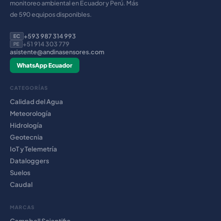
monitoreo ambiental en Ecuador y Perú. Más
de 590 equipos disponibles.
+593 987 314 993
EC
+51 914 303 779
PE
asistente@andinasensores.com
WhatsApp Ecuador
CATEGORÍAS
Calidad del Agua
Meteorología
Hidrología
Geotecnia
IoT y Telemetría
Dataloggers
Suelos
Caudal
MARCAS