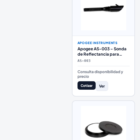
APOGEE INSTRUMENTS
Apogee AS-003 – Sonda
de Reflectancia para
Espectrorradiómetros de
AS-003
Laboratorio
Consulta disponibilidad y
precio
Cotizar
Ver