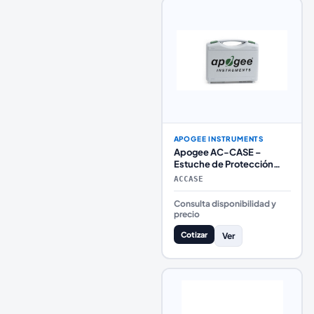
APOGEE INSTRUMENTS
Apogee AC-CASE –
Estuche de Protección
para Medidores, Sensores
ACCASE
y Accesorios
Consulta disponibilidad y
precio
Cotizar
Ver