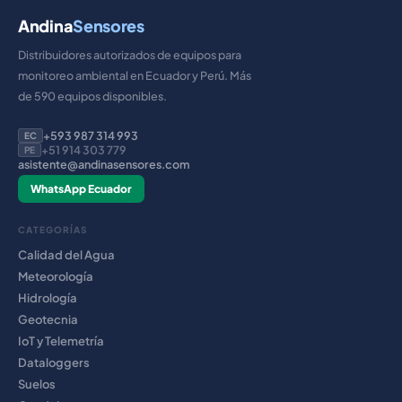
Andina
Sensores
Distribuidores autorizados de equipos para
monitoreo ambiental en Ecuador y Perú. Más
de 590 equipos disponibles.
+593 987 314 993
EC
+51 914 303 779
PE
asistente@andinasensores.com
WhatsApp Ecuador
CATEGORÍAS
Calidad del Agua
Meteorología
Hidrología
Geotecnia
IoT y Telemetría
Dataloggers
Suelos