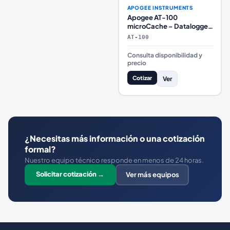
APOGEE INSTRUMENTS
Apogee AT-100
microCache – Datalogger
Bluetooth de un Solo
AT-100
Sensor (iOS/Android, 9
Meses de Registro)
Consulta disponibilidad y
precio
Cotizar
Ver
¿Necesitas más información o una cotización
formal?
Nuestro equipo técnico responde en menos de 24 horas.
Solicitar cotización →
Ver más equipos