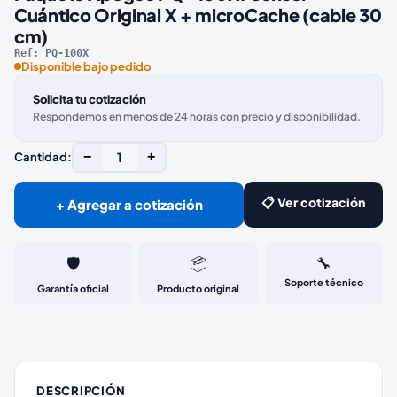
Cuántico Original X + microCache (cable 30
cm)
Ref:
PQ-100X
Disponible bajo pedido
Solicita tu cotización
Respondemos en menos de 24 horas con precio y disponibilidad.
−
1
+
Cantidad:
📋 Ver cotización
+ Agregar a cotización
🛡️
📦
🔧
Soporte técnico
Garantía oficial
Producto original
DESCRIPCIÓN