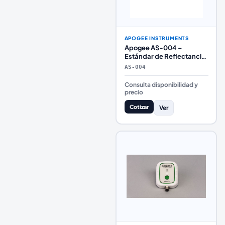
APOGEE INSTRUMENTS
Apogee AS-004 –
Estándar de Reflectancia
Blanca para
AS-004
Espectrorradiómetros de
Laboratorio
Consulta disponibilidad y
precio
Cotizar
Ver