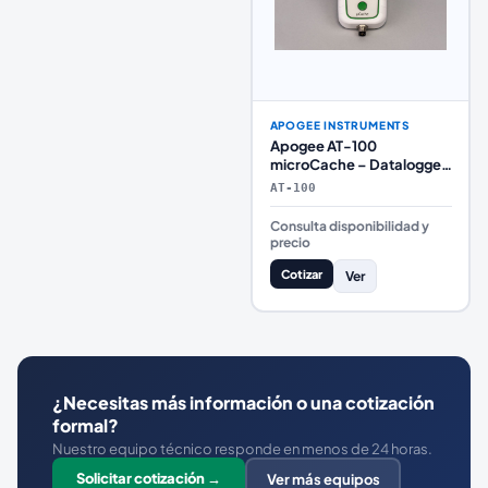
APOGEE INSTRUMENTS
Apogee AT-100
microCache – Datalogger
Bluetooth de un Solo
AT-100
Sensor (iOS/Android, 9
Meses de Registro)
Consulta disponibilidad y
precio
Cotizar
Ver
¿Necesitas más información o una cotización
formal?
Nuestro equipo técnico responde en menos de 24 horas.
Solicitar cotización →
Ver más equipos