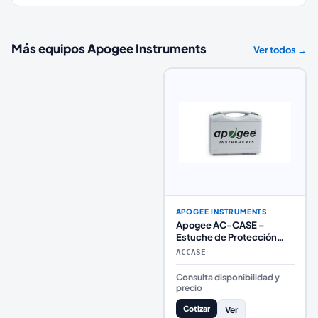
Más equipos
Apogee Instruments
Ver todos →
APOGEE INSTRUMENTS
Apogee AC-CASE –
Estuche de Protección
para Medidores, Sensores
ACCASE
y Accesorios
Consulta disponibilidad y
precio
Cotizar
Ver