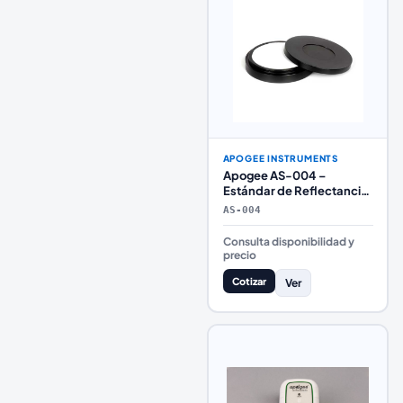
APOGEE INSTRUMENTS
Apogee AS-004 –
Estándar de Reflectancia
Blanca para
AS-004
Espectrorradiómetros de
Laboratorio
Consulta disponibilidad y
precio
Cotizar
Ver