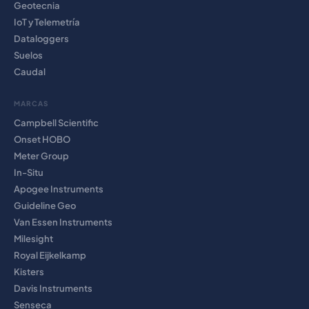
Geotecnia
IoT y Telemetría
Dataloggers
Suelos
Caudal
MARCAS
Campbell Scientific
Onset HOBO
Meter Group
In-Situ
Apogee Instruments
Guideline Geo
Van Essen Instruments
Milesight
Royal Eijkelkamp
Kisters
Davis Instruments
Senseca