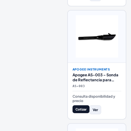
APOGEE INSTRUMENTS
Apogee AS-003 – Sonda
de Reflectancia para
Espectrorradiómetros de
AS-003
Laboratorio
Consulta disponibilidad y
precio
Cotizar
Ver