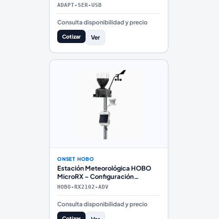
Dataloggers HOBO
ADAPT-SER-USB
Consulta disponibilidad y precio
Cotizar
Ver
ONSET HOBO
Estación Meteorológica HOBO
MicroRX – Configuración
Avanzada con Telemetría
HOBO-RX2102-ADV
Premium
Consulta disponibilidad y precio
Cotizar