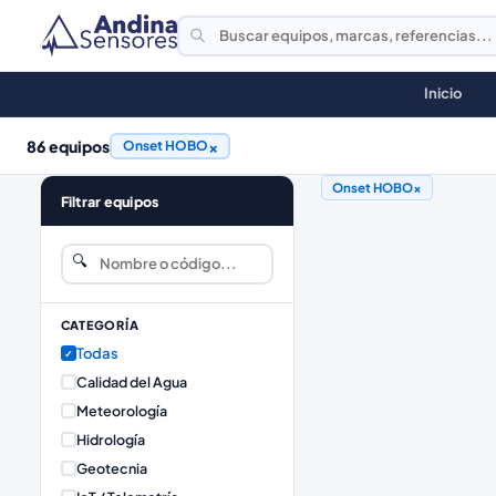
Inicio
86
equipos
×
Onset HOBO
Onset HOBO
×
Filtrar equipos
🔍
CATEGORÍA
Todas
✓
Calidad del Agua
Meteorología
Hidrología
Geotecnia