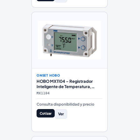
ONSET HOBO
HOBO MX1104 – Registrador
Inteligente de Temperatura,
Humedad, Luz y Entrada
MX1104
Analógica con Bluetooth
Consulta disponibilidad y precio
Cotizar
Ver