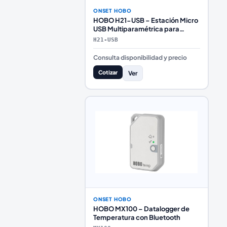
ONSET HOBO
HOBO H21-USB – Estación Micro
USB Multiparamétrica para
Monitoreo Ambiental
H21-USB
Consulta disponibilidad y precio
Cotizar
Ver
ONSET HOBO
HOBO MX100 – Datalogger de
Temperatura con Bluetooth