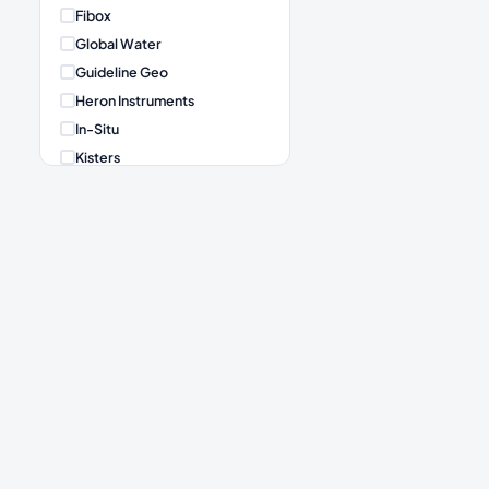
Fibox
Global Water
Guideline Geo
Heron Instruments
In-Situ
Kisters
Meter Group
Microcom
Milesight
Obscape
Onset HOBO
✓
Rain Sampler
Royal Eijkelkamp
Senseca
Sommer Messtechnik
Terraplus
Van Essen Instruments