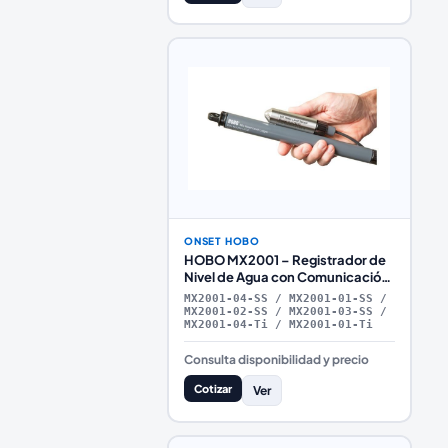
ONSET HOBO
HOBO MX2001 – Registrador de
Nivel de Agua con Comunicación
Bluetooth
MX2001-04-SS / MX2001-01-SS /
MX2001-02-SS / MX2001-03-SS /
MX2001-04-Ti / MX2001-01-Ti
Consulta disponibilidad y precio
Cotizar
Ver