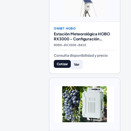
ONSET HOBO
Estación Meteorológica HOBO
RX3000 – Configuración
Intermedia Básica
HOBO-RX3000-BASE
Consulta disponibilidad y precio
Cotizar
Ver