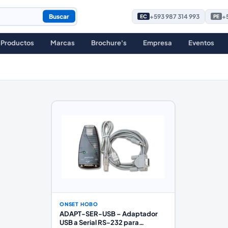
Buscar
+593 987 314 993
+5
EC
PE
Productos
Marcas
Brochure's
Empresa
Eventos
ONSET HOBO
ADAPT-SER-USB – Adaptador
USB a Serial RS-232 para