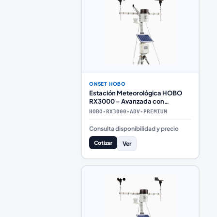
ONSET HOBO
Estación Meteorológica HOBO
RX3000 – Avanzada con
Telemetría Premium
HOBO-RX3000-ADV-PREMIUM
(Investigación e Infraestructura
Crítica)
Consulta disponibilidad y precio
Cotizar
Ver