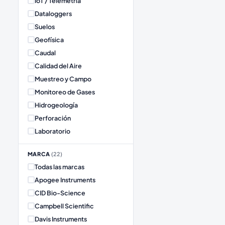
IoT / Telemetría
Dataloggers
Suelos
Geofísica
Caudal
Calidad del Aire
Muestreo y Campo
Monitoreo de Gases
Hidrogeología
Perforación
Laboratorio
MARCA
(
22
)
Todas las marcas
Apogee Instruments
CID Bio-Science
Campbell Scientific
Davis Instruments