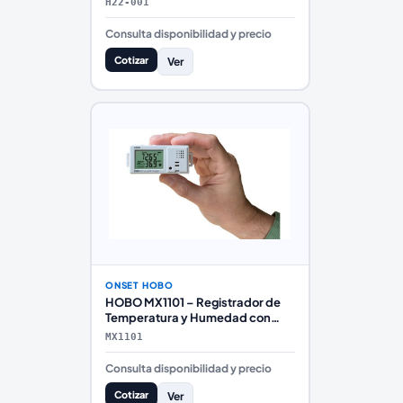
H22-001
Consulta disponibilidad y precio
Cotizar
Ver
ONSET HOBO
HOBO MX1101 – Registrador de
Temperatura y Humedad con
Bluetooth
MX1101
Consulta disponibilidad y precio
Cotizar
Ver