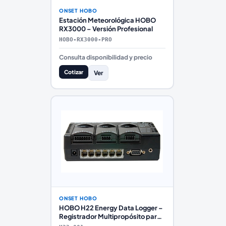
ONSET HOBO
Estación Meteorológica HOBO
RX3000 – Versión Profesional
HOBO-RX3000-PRO
Consulta disponibilidad y precio
Cotizar
Ver
ONSET HOBO
HOBO H22 Energy Data Logger –
Registrador Multipropósito para
Energía e Industria