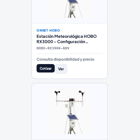
ONSET HOBO
Estación Meteorológica HOBO
RX3000 – Configuración
Avanzada con Telemetría
HOBO-RX3000-ADV
Premium
Consulta disponibilidad y precio
Cotizar
Ver