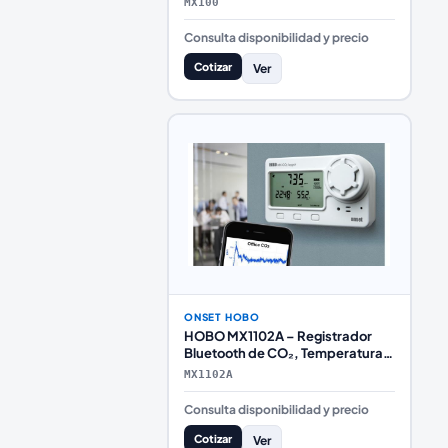
MX100
Consulta disponibilidad y precio
Cotizar
Ver
ONSET HOBO
HOBO MX1102A – Registrador
Bluetooth de CO₂, Temperatura y
Humedad Relativa
MX1102A
Consulta disponibilidad y precio
Cotizar
Ver