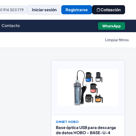
Iniciar sesión
Registrarse
Cotización
1 914 303 779
Contacto
WhatsApp
Limpiar filtros
ONSET HOBO
Base óptica USB para descarga
de datos HOBO – BASE-U-4