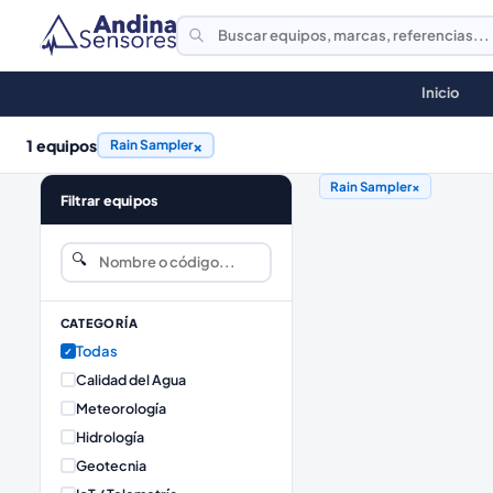
Inicio
1
equipos
×
Rain Sampler
Rain Sampler
×
Filtrar equipos
🔍
CATEGORÍA
Todas
✓
Calidad del Agua
Meteorología
Hidrología
Geotecnia